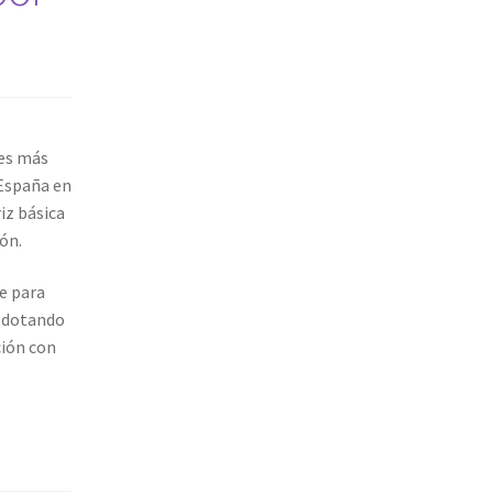
tes más
 España en
iz básica
ión.
e para
, dotando
ción con