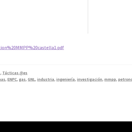
tacion%20MMPP%20castella1.pdf
n
,
Tácticas @es
nas
,
ENPC
,
gas
,
GNL
,
industria
,
ingeniería
,
investigación
,
mmpp
,
petron