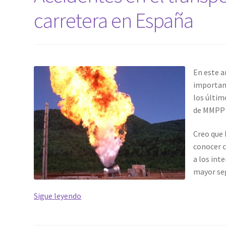
carretera en España
En este a
important
los últim
de MMPP 
Creo que
conocer 
a los int
mayor se
Accidentes
Sigue leyendo
en
el