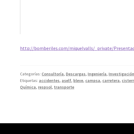
http://bomberiles.com/miquelvalls/_private/Presen
Categorías:
Consultoría
,
Descargas
,
Ingeniería
,
Investigació
Etiquetas:
accidentes
,
aself
,
bleve
,
campsa
,
carretera
,
cister
Química
,
respsol
,
transporte