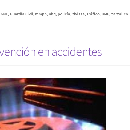
,
GNL
,
Guardia Civil
,
mmpp
,
nbq
,
policía
,
tivissa
,
tráfico
,
UME
,
zarzalico
rvención en accidentes