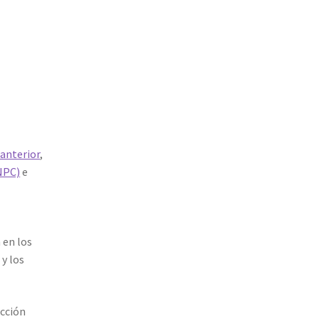
 anterior
,
ENPC)
e
a en los
 y los
ección