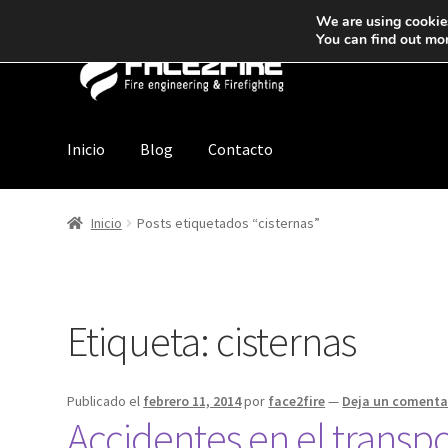
We are using cookies
You can find out mo
Inicio
Blog
Contacto
Inicio
Posts etiquetados “cisternas”
Etiqueta:
cisternas
Publicado el
febrero 11, 2014
por
face2fire
—
Deja un comenta
Accidentes en el transp