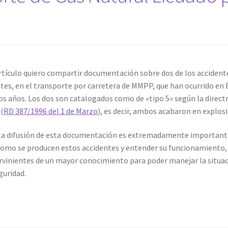
rtículo quiero compartir documentación sobre dos de los acciden
es, en el transporte por carretera de MMPP, que han ocurrido en
os años. Los dos son catalogados como de «tipo 5» según la directr
(
RD 387/1996 del 1 de Marzo
), es decir, ambos acabaron en explos
 la difusión de esta documentación es extremadamente important
como se producen estos accidentes y entender su funcionamiento
ervinientes de un mayor conocimiento para poder manejar la situa
guridad.