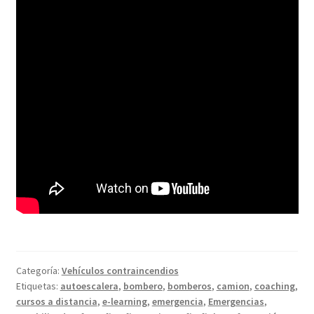
Categoría:
Vehículos contraincendios
Etiquetas:
autoescalera
,
bombero
,
bomberos
,
camion
,
coaching
,
cursos a distancia
,
e-learning
,
emergencia
,
Emergencias
,