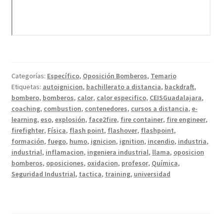
Categorías:
Específico
,
Oposición Bomberos
,
Temario
Etiquetas:
autoignicion
,
bachillerato a distancia
,
backdraft
,
bombero
,
bomberos
,
calor
,
calor especifico
,
CEISGuadalajara
,
coaching
,
combustion
,
contenedores
,
cursos a distancia
,
e-
learning
,
eso
,
explosión
,
face2fire
,
fire container
,
fire engineer
,
firefighter
,
Física
,
flash point
,
flashover
,
flashpoint
,
formación
,
fuego
,
humo
,
ignicion
,
ignition
,
incendio
,
industria
,
industrial
,
inflamacion
,
ingeniera industrial
,
llama
,
oposicion
bomberos
,
oposiciones
,
oxidacion
,
profesor
,
Química
,
Seguridad Industrial
,
tactica
,
training
,
universidad