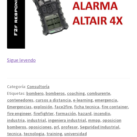
Alarmas
Sigue leyendo
del
detector
de
Categoría:
Consultoría
gases
Etiquetas:
bombero
,
bomberos
,
coaching
,
comburente
,
Altair
contenedores
,
cursos a distancia
,
e-learning
,
emergencia
,
4x
Emergencias
,
explosión
,
face2fire
,
ficha tecnica
,
fire container
,
(MSA)
fire engineer
,
firefighter
,
formación
,
hazard
,
incendio
,
industria
,
industrial
,
ingeniera industrial
,
mmpp
,
oposicion
bomberos
,
oposiciones
,
prl
,
profesor
,
Seguridad Industrial
,
tecnica
,
tecnologia
,
training
,
universidad