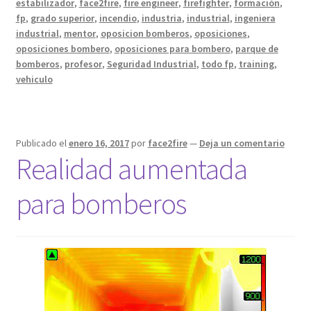
estabilizador
,
face2fire
,
fire engineer
,
firefighter
,
formación
,
fp
,
grado superior
,
incendio
,
industria
,
industrial
,
ingeniera
industrial
,
mentor
,
oposicion bomberos
,
oposiciones
,
oposiciones bombero
,
oposiciones para bombero
,
parque de
bomberos
,
profesor
,
Seguridad Industrial
,
todo fp
,
training
,
vehiculo
Publicado el
enero 16, 2017
por
face2fire
—
Deja un comentario
Realidad aumentada
para bomberos