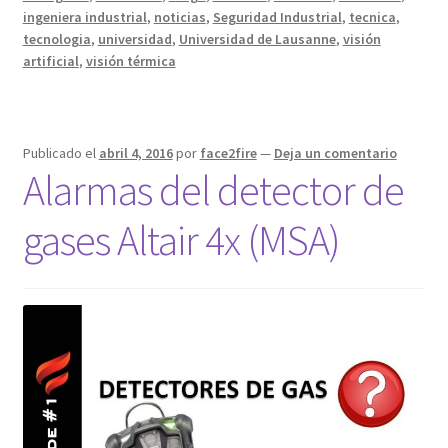
ingeniera industrial
,
noticias
,
Seguridad Industrial
,
tecnica
,
tecnologia
,
universidad
,
Universidad de Lausanne
,
visión
artificial
,
visión térmica
Publicado el
abril 4, 2016
por
face2fire
—
Deja un comentario
Alarmas del detector de
gases Altair 4x (MSA)