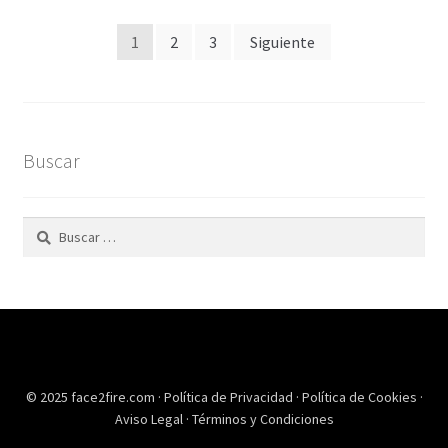
Paginación
1
2
3
Siguiente
de
entradas
Buscar
Buscar:
© 2025 face2fire.com ·
Política de Privacidad
·
Política de Cookies
·
Aviso Legal
·
Términos y Condiciones