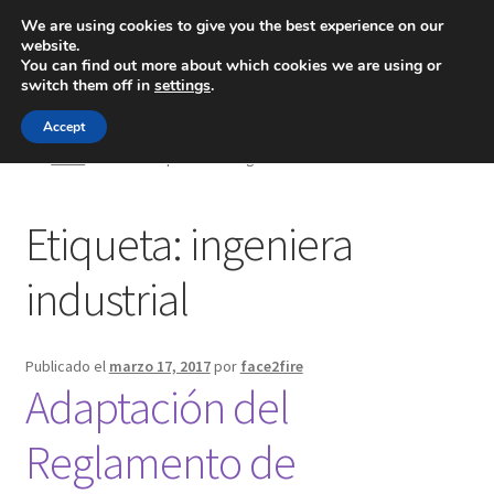
We are using cookies to give you the best experience on our
website.
Menú
You can find out more about which cookies we are using or
switch them off in
settings
.
Inicio
Accept
Inicio
Posts etiquetados “ingeniera industrial”
Blog
Etiqueta:
ingeniera
Ingeniería
industrial
Contacto
Publicado el
marzo 17, 2017
por
face2fire
Adaptación del
Reglamento de