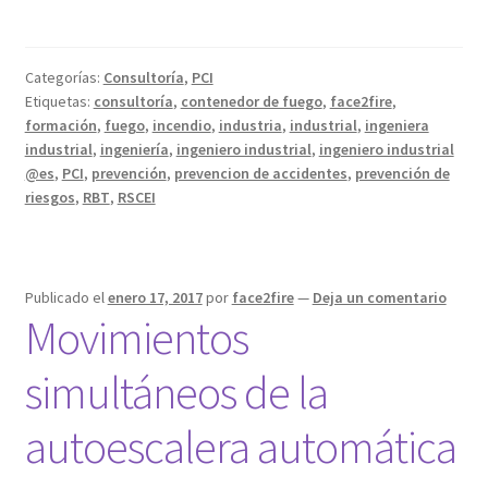
Categorías:
Consultoría
,
PCI
Etiquetas:
consultoría
,
contenedor de fuego
,
face2fire
,
formación
,
fuego
,
incendio
,
industria
,
industrial
,
ingeniera
industrial
,
ingeniería
,
ingeniero industrial
,
ingeniero industrial
@es
,
PCI
,
prevención
,
prevencion de accidentes
,
prevención de
riesgos
,
RBT
,
RSCEI
Publicado el
enero 17, 2017
por
face2fire
—
Deja un comentario
Movimientos
simultáneos de la
autoescalera automática