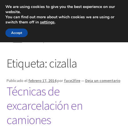
We are using cookies to give you the best experience on our
website.
Menú
You can find out more about which cookies we are using or
switch them off in
settings
.
Inicio
Accept
Inicio
Posts etiquetados “cizalla”
Blog
Etiqueta:
cizalla
Ingeniería
Contacto
Publicado el
febrero 17, 2014
por
face2fire
—
Deja un comentario
Técnicas de
excarcelación en
camiones