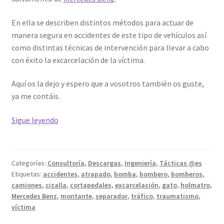
En ella se describen distintos métodos para actuar de
manera segura en accidentes de este tipo de vehículos así
como distintas técnicas de intervención para llevar a cabo
con éxito la excarcelación de la víctima.
Aquí os la dejo y espero que a vosotros también os guste,
ya me contáis.
Técnicas
Sigue leyendo
de
excarcelación
en
Categorías:
Consultoría
,
Descargas
,
Ingeniería
,
Tácticas @es
camiones
Etiquetas:
accidentes
,
atrapado
,
bomba
,
bombero
,
bomberos
,
camiones
,
cizalla
,
cortapedales
,
excarcelación
,
gato
,
holmatro
,
Mercedes Benz
,
montante
,
separador
,
tráfico
,
traumatismo
,
víctima