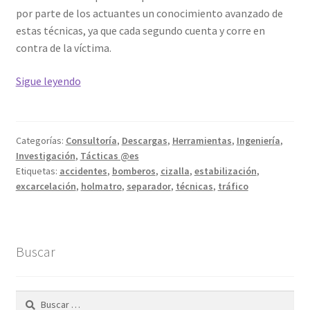
por parte de los actuantes un conocimiento avanzado de
estas técnicas, ya que cada segundo cuenta y corre en
contra de la víctima.
Técnicas
Sigue leyendo
de
intervención
en
Categorías:
Consultoría
,
Descargas
,
Herramientas
,
Ingeniería
,
accidentes
Investigación
,
Tácticas @es
de
Etiquetas:
accidentes
,
bomberos
,
cizalla
,
estabilización
,
tráfico
excarcelación
,
holmatro
,
separador
,
técnicas
,
tráfico
Buscar
Buscar: