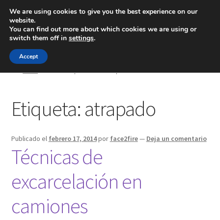
We are using cookies to give you the best experience on our
website.
Menú
You can find out more about which cookies we are using or
switch them off in
settings
.
Inicio
Accept
Inicio
Posts etiquetados “atrapado”
Blog
Etiqueta:
atrapado
Ingeniería
Contacto
Publicado el
febrero 17, 2014
por
face2fire
—
Deja un comentario
Técnicas de
excarcelación en
camiones