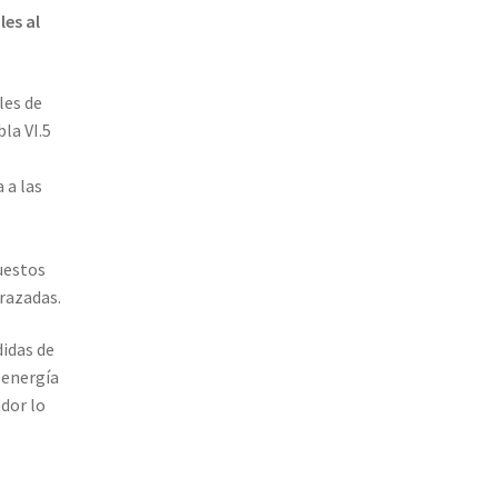
es al
les de
bla VI.5
 a las
puestos
razadas.
didas de
 energía
dor lo