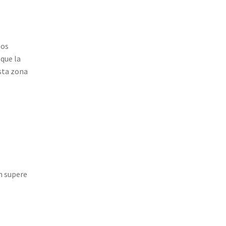
los
 que la
Esta zona
n supere