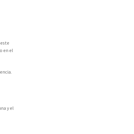
 este
o en el
encia.
na y el