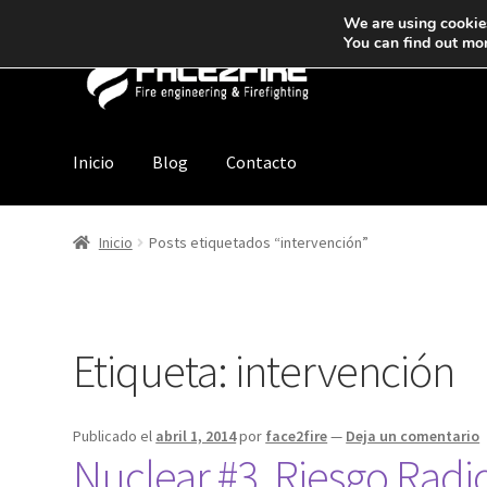
We are using cookies
You can find out mo
Inicio
Blog
Contacto
Inicio
Posts etiquetados “intervención”
Etiqueta:
intervención
Publicado el
abril 1, 2014
por
face2fire
—
Deja un comentario
Nuclear #3, Riesgo Radi