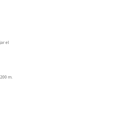
n
ar el
 200 m.