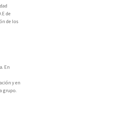
idad
O.E de
ón de los
a. En
ación y en
a grupo.