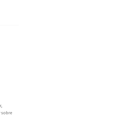
r,
y sobre