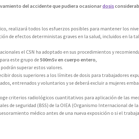
gravamiento del accidente que pudiera ocasionar
dosis
considerabl
gico, realizará todos los esfuerzos posibles para mantener los nive
ción de efectos deterministas graves en la salud, incluidos en la ta
acionales el CSN ha adoptado en sus procedimientos y recomienda
 para este grupo de
500mSv en cuerpo entero
,
 podrán superar estos valores.
ecibir dosis superiores a los límites de dosis para trabajadores ex
ados, entrenados y voluntarios y se deberá excluir a mujeres emba
coge criterios radiológicos cuantitativos para aplicación de las me
les de seguridad (BSS) de la OIEA (Organismo Internacional de la
esoramiento médico antes de una nueva exposición o si el trabaja