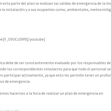
 esta parte del plan se evaluan las salidas de emergencia de la in
a la instalación y a sus ocupantes como, ambientales, meteorológ
be]Y_OVUCcD9f0[/youtube]
fica debe de ser constantemente evaluado por los responsables de
ndo los correspondientes simulacros para que todo el personal se
en participar activamente, ya que esto les permite tener un profu
caso de emergencia.
emos hacernos a la hora de realizar un plan de emergencia en