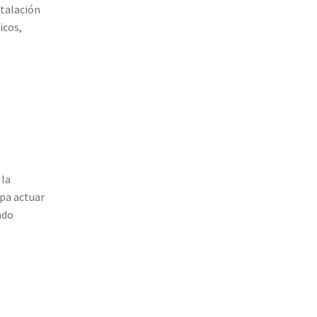
stalación
icos,
 la
pa actuar
ndo