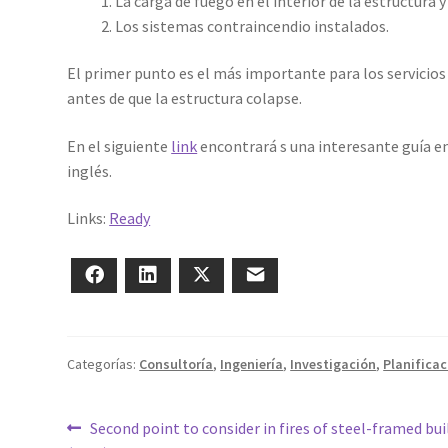
La carga de fuego en el interior de la estructura y
Los sistemas contraincendio instalados.
El primer punto es el más importante para los servicios
antes de que la estructura colapse.
En el siguiente
link
encontrará s una interesante guía en
inglés.
Links:
Ready
Facebook
LinkedIn
Twitter
Correo electrónico
Categorías:
Consultoría
,
Ingeniería
,
Investigación
,
Planificac
Navegación
Anterior:
Second point to consider in fires of steel-framed bui