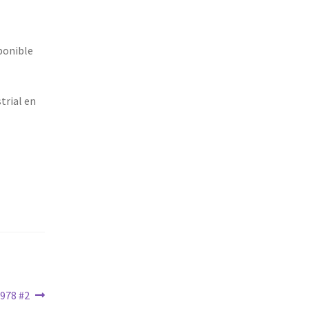
ponible
trial en
1978 #2