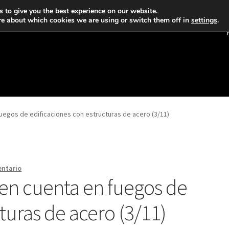
 to give you the best experience on our website.
re about which cookies we are using or switch them off in
settings
.
uegos de edificaciones con estructuras de acero (3/11)
entario
en cuenta en fuegos de
turas de acero (3/11)