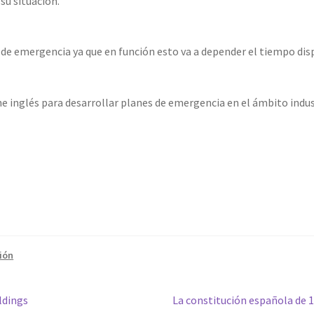
 su situación.
 de emergencia ya que en función esto va a depender el tiempo dis
e inglés para desarrollar planes de emergencia en el ámbito indus
ión
Siguiente:
ldings
La constitución española de 