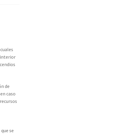
 cuales
interior
ncendios
ón de
 en caso
 recursos
 que se