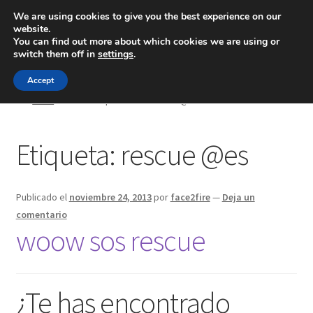
We are using cookies to give you the best experience on our
website.
Menú
You can find out more about which cookies we are using or
switch them off in
settings
.
Inicio
Accept
Inicio
Posts etiquetados “rescue @es”
Blog
Etiqueta:
rescue @es
Ingeniería
Contacto
Publicado el
noviembre 24, 2013
por
face2fire
—
Deja un
comentario
woow sos rescue
¿Te has encontrado