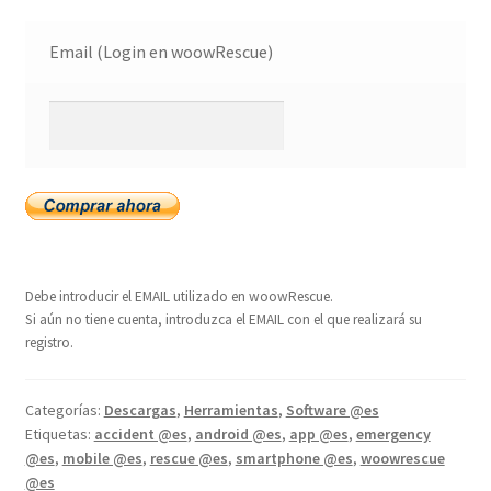
Email (Login en woowRescue)
Debe introducir el EMAIL utilizado en woowRescue.
Si aún no tiene cuenta, introduzca el EMAIL con el que realizará su
registro.
Categorías:
Descargas
,
Herramientas
,
Software @es
Etiquetas:
accident @es
,
android @es
,
app @es
,
emergency
@es
,
mobile @es
,
rescue @es
,
smartphone @es
,
woowrescue
@es