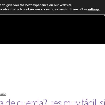
 to give you the best experience on our website.
re about which cookies we are using or switch them off in
settings
.
ario
a de cuerda?, ¡es muy fácil, 