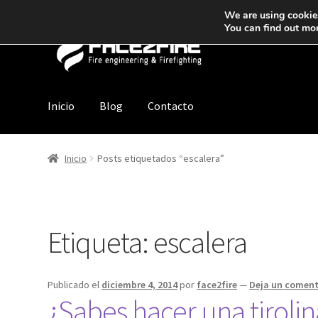
We are using cookies
You can find out mo
Inicio
Blog
Contacto
Inicio
Posts etiquetados “escalera”
Etiqueta:
escalera
Publicado el
diciembre 4, 2014
por
face2fire
—
Deja un coment
¿Sabes hacer una tirolin