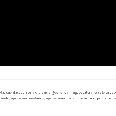
rda
,
cuerdas
,
cursos a distancia @es
,
e-learning
,
escalera
,
escaleras
,
es
,
nudo
,
oposicion bomberos
,
oposiciones
,
petzl
,
prevención
,
prl
,
rapel
,
r