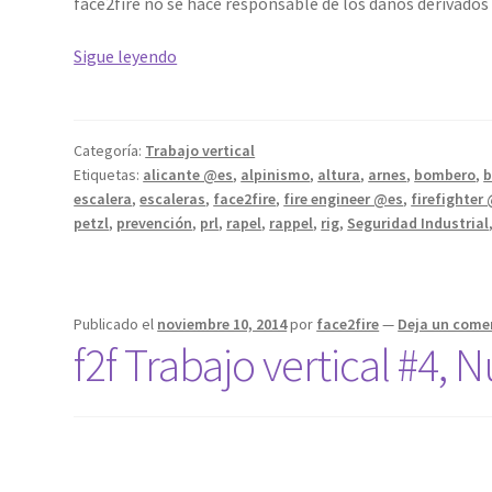
face2fire no se hace responsable de los daños derivados
¿Sabes
Sigue leyendo
hacer
una
tirolina
Categoría:
Trabajo vertical
de
Etiquetas:
alicante @es
,
alpinismo
,
altura
,
arnes
,
bombero
,
cuerda?,
escalera
,
escaleras
,
face2fire
,
fire engineer @es
,
firefighter
¡es
petzl
,
prevención
,
prl
,
rapel
,
rappel
,
rig
,
Seguridad Industrial
muy
fácil,
sigue
Publicado el
noviembre 10, 2014
por
face2fire
—
Deja un come
los
f2f Trabajo vertical #4,
pasos!