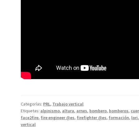
Categorías:
PRL
,
Trabajo vertical
Etiquetas:
alpinismo
,
altura
,
arnes
,
bombero
,
bomberos
,
cue
face2fire
,
fire engineer @es
,
firefighter @es
,
formación
,
lori
vertical