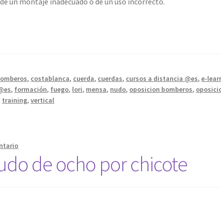
 de un montaje inadecuado o de un uso incorrecto.
bomberos
,
costablanca
,
cuerda
,
cuerdas
,
cursos a distancia @es
,
e-lear
 @es
,
formación
,
fuego
,
lori
,
mensa
,
nudo
,
oposicion bomberos
,
oposici
,
training
,
vertical
ntario
 Nudo de ocho por chicote