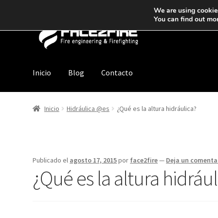
We are using cookies
You can find out mo
Inicio
Blog
Contacto
Inicio
Hidráulica @es
¿Qué es la altura hidráulica?
Publicado el
agosto 17, 2015
por
face2fire
—
Deja un comenta
¿Qué es la altura hidrául