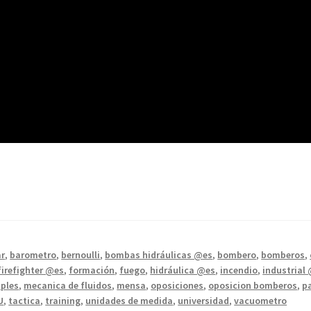
ar
,
barometro
,
bernoulli
,
bombas hidráulicas @es
,
bombero
,
bomberos
,
firefighter @es
,
formación
,
fuego
,
hidráulica @es
,
incendio
,
industrial
ples
,
mecanica de fluidos
,
mensa
,
oposiciones
,
oposicion bomberos
,
p
U
,
tactica
,
training
,
unidades de medida
,
universidad
,
vacuometro