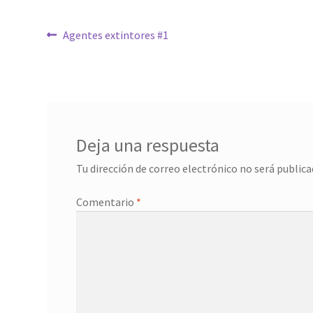
Navegación
Anterior:
Agentes extintores #1
de
entradas
Deja una respuesta
Tu dirección de correo electrónico no será publica
Comentario
*