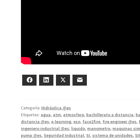
Facebook
LinkedIn
Twitter
Correo electrónico
Categoría:
Hidráulica @es
Etiquetas:
agua
,
atm
,
atmosfera
,
bachillerato a distancia
,
b
distancia @es
,
e-learning
,
eso
,
face2fire
,
fire engineer @es
,
ingeniero industrial @es
,
liquido
,
manometro
,
maquinas sim
pump @es
,
Seguridad Industrial
,
SI
,
sistema de unidades
,
SI