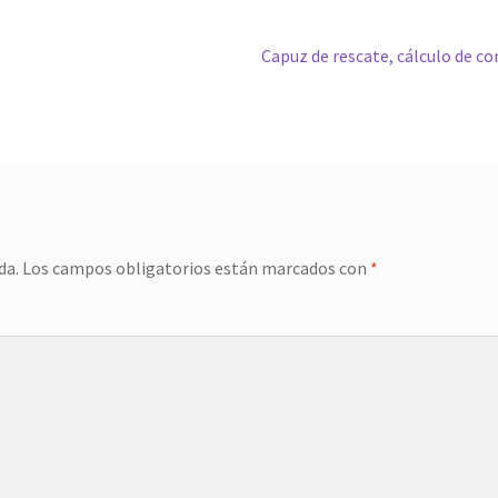
Siguiente:
Capuz de rescate, cálculo de c
da.
Los campos obligatorios están marcados con
*