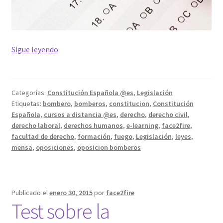
La
Sigue leyendo
organización
del
estado
Categorías:
Constitución Española @es
,
Legislación
en
Etiquetas:
bombero
,
bomberos
,
constitucion
,
Constitución
la
Española
,
cursos a distancia @es
,
derecho
,
derecho civil
,
Constitución.
derecho laboral
,
derechos humanos
,
e-learning
,
face2fire
,
Los
facultad de derecho
,
formación
,
fuego
,
Legislación
,
leyes
,
mensa
,
oposiciones
,
oposicion bomberos
poderes
legislativo,
ejecutivo
y
Publicado el
enero 30, 2015
por
face2fire
judicial
Test sobre la
#1