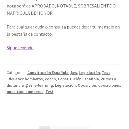
nota será de APROBADO, NOTABLE, SOBRESALIENTE O
MATRÍCULA DE HONOR.
Para cualquier duda o consulta puedes dejar tu mensaje en
la pestaña de contacto.
La
Sigue leyendo
constitución
española
de
Categorías:
Constitución Española @es
,
Legislación
,
Test
1978
Etiquetas:
bomberos
,
coach
,
Constitución Española
,
cursos a
#3
distancia @es
,
e-learning
,
Legislación
,
Oposición
,
oposiciones
,
oposicion bomberos
,
Test