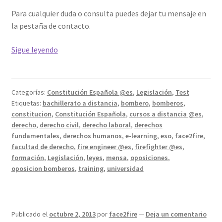
Para cualquier duda o consulta puedes dejar tu mensaje en
la pestaña de contacto.
La
Sigue leyendo
constitución
Española
de
Categorías:
Constitución Española @es
,
Legislación
,
Test
1978
Etiquetas:
bachillerato a distancia
,
bombero
,
bomberos
,
#4
constitucion
,
Constitución Española
,
cursos a distancia @es
,
derecho
,
derecho civil
,
derecho laboral
,
derechos
fundamentales
,
derechos humanos
,
e-learning
,
eso
,
face2fire
,
facultad de derecho
,
fire engineer @es
,
firefighter @es
,
formación
,
Legislación
,
leyes
,
mensa
,
oposiciones
,
oposicion bomberos
,
training
,
universidad
Publicado el
octubre 2, 2013
por
face2fire
—
Deja un comentario