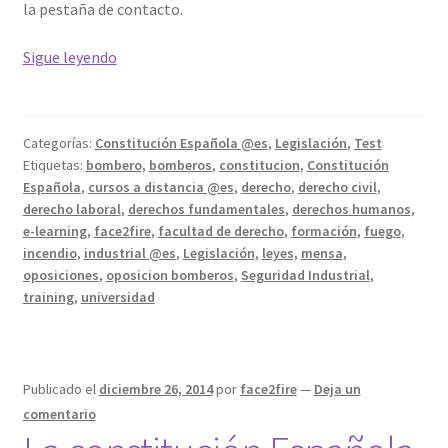
la pestaña de contacto.
La
Sigue leyendo
Constitución
Española
de
Categorías:
Constitución Española @es
,
Legislación
,
Test
1978
Etiquetas:
bombero
,
bomberos
,
constitucion
,
Constitución
#5
Española
,
cursos a distancia @es
,
derecho
,
derecho civil
,
derecho laboral
,
derechos fundamentales
,
derechos humanos
,
e-learning
,
face2fire
,
facultad de derecho
,
formación
,
fuego
,
incendio
,
industrial @es
,
Legislación
,
leyes
,
mensa
,
oposiciones
,
oposicion bomberos
,
Seguridad Industrial
,
training
,
universidad
Publicado el
diciembre 26, 2014
por
face2fire
—
Deja un
comentario