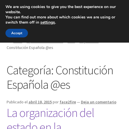
We are using cookies to give you the best experience on our
website.
Menú
You can find out more about which cookies we are using or
switch them off in
settings
.
Inicio
Accept
Inicio
Oposición Bomberos
Test
Legislación
Constitución Española @es
Blog
Ingeniería
Categoría:
Constitución
Contacto
Española @es
Publicado el
abril 18, 2015
por
face2fire
—
Deja un comentario
La organización del
estado en la