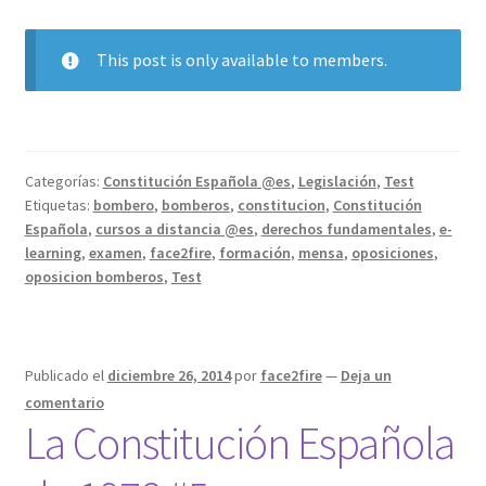
This post is only available to members.
Categorías:
Constitución Española @es
,
Legislación
,
Test
Etiquetas:
bombero
,
bomberos
,
constitucion
,
Constitución
Española
,
cursos a distancia @es
,
derechos fundamentales
,
e-
learning
,
examen
,
face2fire
,
formación
,
mensa
,
oposiciones
,
oposicion bomberos
,
Test
Publicado el
diciembre 26, 2014
por
face2fire
—
Deja un
comentario
La Constitución Española