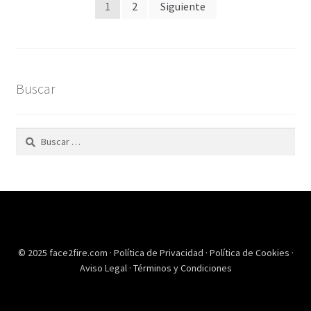
Paginación
1
2
Siguiente
de
entradas
Buscar
Buscar:
© 2025 face2fire.com ·
Política de Privacidad
·
Política de Cookies
·
Aviso Legal
·
Términos y Condiciones