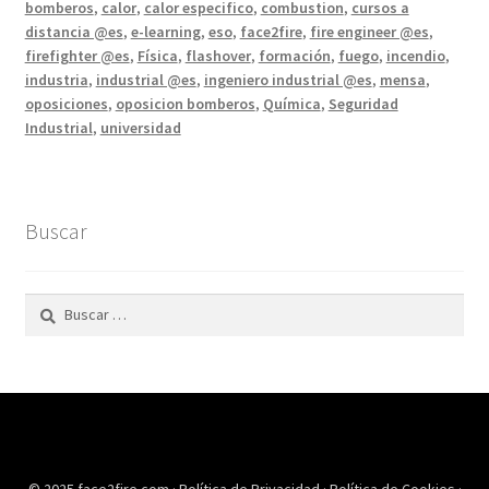
fuego
bomberos
,
calor
,
calor especifico
,
combustion
,
cursos a
#1
distancia @es
,
e-learning
,
eso
,
face2fire
,
fire engineer @es
,
firefighter @es
,
Física
,
flashover
,
formación
,
fuego
,
incendio
,
industria
,
industrial @es
,
ingeniero industrial @es
,
mensa
,
oposiciones
,
oposicion bomberos
,
Química
,
Seguridad
Industrial
,
universidad
Buscar
Buscar: