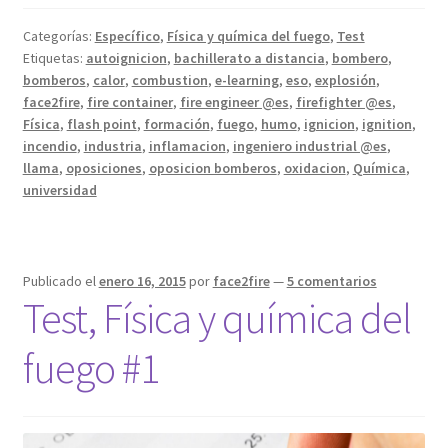
química
Categorías:
Específico
,
Física y química del fuego
,
Test
del
Etiquetas:
autoignicion
,
bachillerato a distancia
,
bombero
,
fuego
bomberos
,
calor
,
combustion
,
e-learning
,
eso
,
explosión
,
#2
face2fire
,
fire container
,
fire engineer @es
,
firefighter @es
,
Física
,
flash point
,
formación
,
fuego
,
humo
,
ignicion
,
ignition
,
incendio
,
industria
,
inflamacion
,
ingeniero industrial @es
,
llama
,
oposiciones
,
oposicion bomberos
,
oxidacion
,
Química
,
universidad
Publicado el
enero 16, 2015
por
face2fire
—
5 comentarios
Test, Física y química del
fuego #1