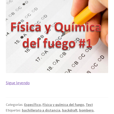
Test,
Sigue leyendo
Física
y
química
Categorías:
Específico
,
Física y química del fuego
,
Test
del
Etiquetas:
bachillerato a distancia
,
backdraft
,
bombero
,