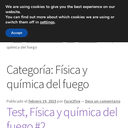
We are using cookies to give you the best experience on our
website.
Menú
You can find out more about which cookies we are using or
switch them off in
settings
.
Inicio
Accept
Inicio
Oposición Bomberos
Test
Específico
Física y
química del fuego
Blog
Ingeniería
Categoría:
Física y
Contacto
química del fuego
Publicado el
febrero 19, 2015
por
face2fire
—
Deja un comentario
Test, Física y química del
fuego #2