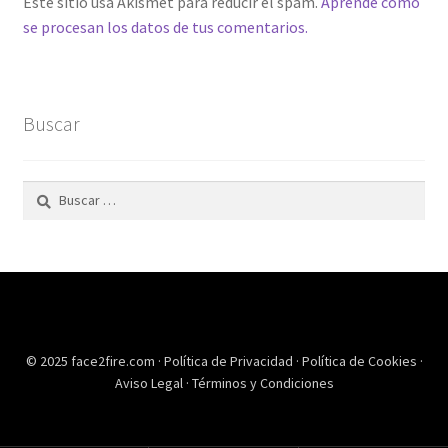
Este sitio usa Akismet para reducir el spam.
Aprende cómo
se procesan los datos de tus comentarios.
Buscar
Buscar:
© 2025 face2fire.com ·
Política de Privacidad
·
Política de Cookies
·
Aviso Legal
·
Términos y Condiciones