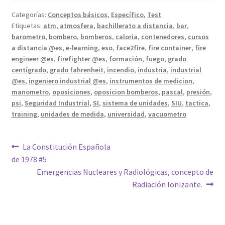
Categorías:
Conceptos básicos
,
Específico
,
Test
Etiquetas:
atm
,
atmosfera
,
bachillerato a distancia
,
bar
,
barometro
,
bombero
,
bomberos
,
caloria
,
contenedores
,
cursos
a distancia @es
,
e-learning
,
eso
,
face2fire
,
fire container
,
fire
engineer @es
,
firefighter @es
,
formación
,
fuego
,
grado
centígrado
,
grado fahrenheit
,
incendio
,
industria
,
industrial
@es
,
ingeniero industrial @es
,
instrumentos de medicion
,
manometro
,
oposiciones
,
oposicion bomberos
,
pascal
,
presión
,
psi
,
Seguridad Industrial
,
SI
,
sistema de unidades
,
SIU
,
tactica
,
training
,
unidades de medida
,
universidad
,
vacuometro
Navegación
Anterior:
La Constitución Española
de 1978 #5
de
Siguiente:
Emergencias Nucleares y Radiológicas, concepto de
entradas
Radiación Ionizante.