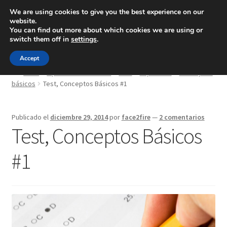
We are using cookies to give you the best experience on our
website.
Menú
You can find out more about which cookies we are using or
switch them off in
settings
.
Inicio
Accept
Inicio
Oposición Bomberos
Test
Específico
Conceptos
básicos
Test, Conceptos Básicos #1
Blog
Ingeniería
Publicado el
diciembre 29, 2014
por
face2fire
—
2 comentarios
Test, Conceptos Básicos
Contacto
#1