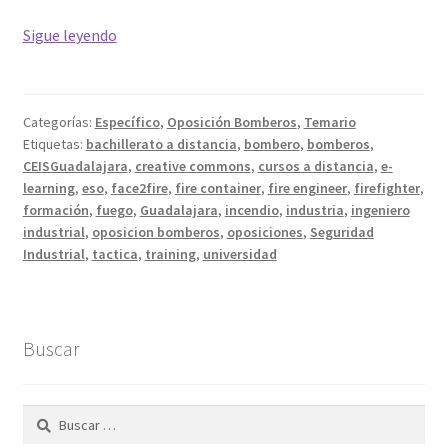
Temario
Sigue leyendo
libre
de
bomberos,
Categorías:
Específico
,
Oposición Bomberos
,
Temario
CEIS
Etiquetas:
bachillerato a distancia
,
bombero
,
bomberos
,
Guadalajara
CEISGuadalajara
,
creative commons
,
cursos a distancia
,
e-
learning
,
eso
,
face2fire
,
fire container
,
fire engineer
,
firefighter
,
formación
,
fuego
,
Guadalajara
,
incendio
,
industria
,
ingeniero
industrial
,
oposicion bomberos
,
oposiciones
,
Seguridad
Industrial
,
tactica
,
training
,
universidad
Buscar
Buscar: