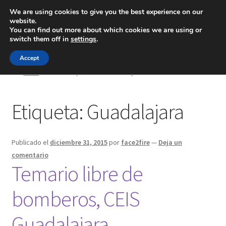
We are using cookies to give you the best experience on our
website.
Menú
You can find out more about which cookies we are using or
switch them off in
settings
.
Inicio
Accept
Inicio
Posts etiquetados “Guadalajara”
Blog
Etiqueta:
Guadalajara
Ingeniería
Contacto
Publicado el
diciembre 31, 2015
por
face2fire
—
Deja un
comentario
Temario libre de
bomberos, CEIS
Guadalajara