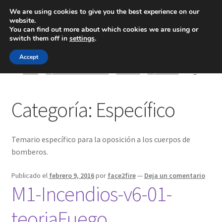
We are using cookies to give you the best experience on our
website.
Menú
You can find out more about which cookies we are using or
switch them off in
settings
.
Inicio
Accept
Inicio
Oposición Bomberos
Temario
Específico
Página 2
Blog
Categoría:
Específico
Ingeniería
Contacto
Temario específico para la oposición a los cuerpos de
bomberos.
Publicado el
febrero 9, 2016
por
face2fire
—
Deja un comentario
M1-Incendios-v6-01-
teoriaFuego