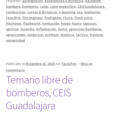
Etiquetas:
autoignicion
,
bachillerato a distancia
,
backdraft
,
bombero
,
bomberos
,
calor
,
calor especifico
,
CEISGuadalajara
,
combustion
,
cursos a distancia
,
e-learning
,
eso
,
explosión
,
face2fire
,
fire engineer
,
firefighter
,
Física
,
flash point
,
flashover
,
flashpoint
,
formación
,
fuego
,
humo
,
ignicion
,
ignition
,
incendio
,
inflamacion
,
llama
,
oposicion bomberos
,
oposiciones
,
oxidacion
,
profesor
,
Química
,
tactica
,
training
,
universidad
Publicado el
diciembre 31, 2015
por
face2fire
—
Deja un
comentario
Temario libre de
bomberos, CEIS
Guadalajara