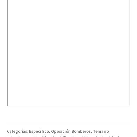
Categorías:
Específico
,
Oposición Bomberos
,
Temario