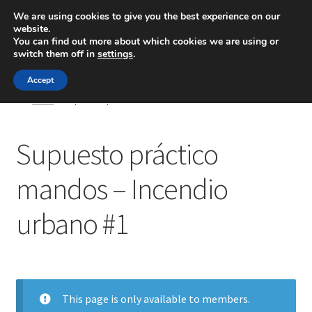
We are using cookies to give you the best experience on our
website.
Menú
You can find out more about which cookies we are using or
switch them off in
settings
.
Inicio
Accept
Inicio
Supuesto práctico mandos – Incendio urbano #1
Blog
Supuesto práctico
Ingeniería
mandos – Incendio
Contacto
urbano #1
This page is only available to members.