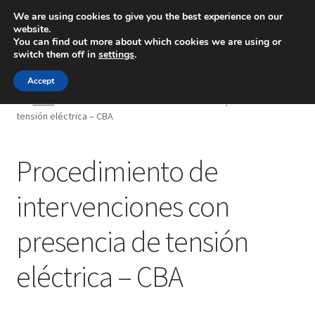
We are using cookies to give you the best experience on our
website.
Menú
You can find out more about which cookies we are using or
switch them off in
settings
.
Inicio
Accept
Inicio
Procedimiento de intervenciones con presencia de
tensión eléctrica – CBA
Blog
Ingeniería
Procedimiento de
Contacto
intervenciones con
presencia de tensión
eléctrica – CBA