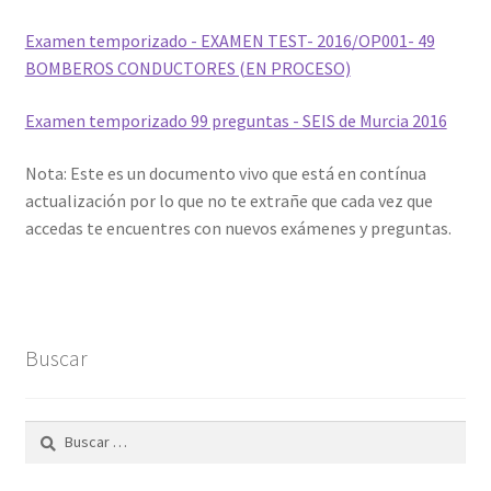
Examen temporizado - EXAMEN TEST- 2016/OP001- 49
BOMBEROS CONDUCTORES (EN PROCESO)
Examen temporizado 99 preguntas - SEIS de Murcia 2016
Nota: Este es un documento vivo que está en contínua
actualización por lo que no te extrañe que cada vez que
accedas te encuentres con nuevos exámenes y preguntas.
Buscar
Buscar: