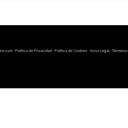
ire.com ·
Política de Privacidad
·
Política de Cookies
·
Aviso Legal
·
Términos