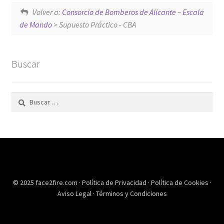
Volver a:
Consorcio de Bomberos de Alicante – Escala
de Mando
> Supuesto Práctico - CBA
Buscar
Buscar:
© 2025 face2fire.com ·
Política de Privacidad
·
Política de Cookies
·
Aviso Legal
·
Términos y Condiciones