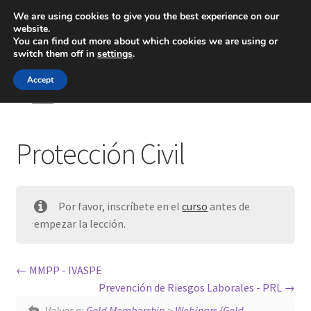
We are using cookies to give you the best experience on our
website.
Menú
You can find out more about which cookies we are using or
switch them off in
settings
.
Inicio
Accept
Inicio
Protección Civil
Blog
Protección Civil
Ingeniería
Contacto
Por favor, inscríbete en el
curso
antes de
empezar la lección.
MMPP - IVASPE
Prevención de Riesgos Laborales - PRL
Volver a:
Gold Membership
>
Webinars (Gold