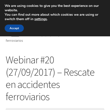
We are using cookies to give you the best experience on our
website.
Menú
You can find out more about which cookies we are using or
switch them off in
settings
.
Inicio
Accept
Inicio
Webinar #20 (27/09/2017) – Rescate en accidentes
ferroviarios
Blog
Ingeniería
Webinar #20
Contacto
(27/09/2017) – Rescate
en accidentes
ferroviarios