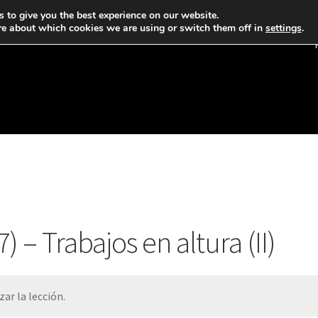
 to give you the best experience on our website.
re about which cookies we are using or switch them off in
settings
.
 – Trabajos en altura (II)
ar la lección.