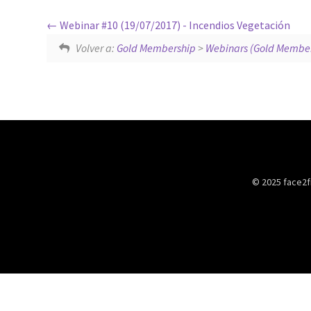
Webinar #10 (19/07/2017) - Incendios Vegetación
Volver a:
Gold Membership
>
Webinars (Gold Member
© 2025 face2f