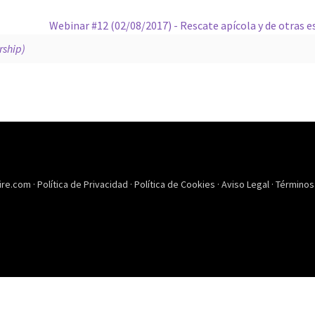
Webinar #12 (02/08/2017) - Rescate apícola y de otras 
ship)
ire.com ·
Política de Privacidad
·
Política de Cookies
·
Aviso Legal
·
Términos