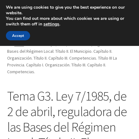
We are using cookies to give you the best experience on our
website.
Menú
You can find out more about which cookies we are using or
switch them off in
settings
.
Inicio
Accept
Inicio
Tema G3. Ley 7/1985, de 2 de abril, reguladora de las
Bases del Régimen Local: Título II. El Municipio. Capítulo II.
Blog
Organización. Título II. Capítulo III. Competencias. Título III La
Provincia. Capítulo I. Organización. Título III. Capítulo II.
Ingeniería
Competencias.
Contacto
Tema G3. Ley 7/1985, de
2 de abril, reguladora de
las Bases del Régimen