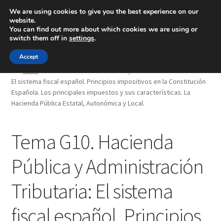
We are using cookies to give you the best experience on our
website.
Menú
You can find out more about which cookies we are using or
switch them off in
settings
.
Inicio
Accept
Inicio
Tema G10. Hacienda Pública y Administración Tributaria:
El sistema fiscal español. Principios impositivos en la Constitución
Blog
Española. Los principales impuestos y sus características. La
Hacienda Pública Estatal, Autonómica y Local.
Ingeniería
Tema G10. Hacienda
Contacto
Pública y Administración
Tributaria: El sistema
fiscal español. Principios