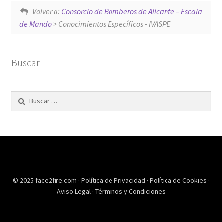
Volver a:
Consorcio de Bomberos de Alicante – Escala
de Mando
> Conocimientos Específicos - IVASPE
Buscar
Buscar:
© 2025 face2fire.com ·
Política de Privacidad
·
Política de Cookies
·
Aviso Legal
·
Términos y Condiciones