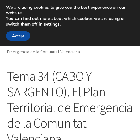
We are using cookies to give you the best experience on our
website.
Menú
You can find out more about which cookies we are using or
switch them off in
settings
.
Inicio
Accept
Inicio
Tema 34 (CABO Y SARGENTO). El Plan Territorial de
Emergencia de la Comunitat Valenciana.
Blog
Ingeniería
Tema 34 (CABO Y
Contacto
SARGENTO). El Plan
Territorial de Emergencia
de la Comunitat
Valenciana.