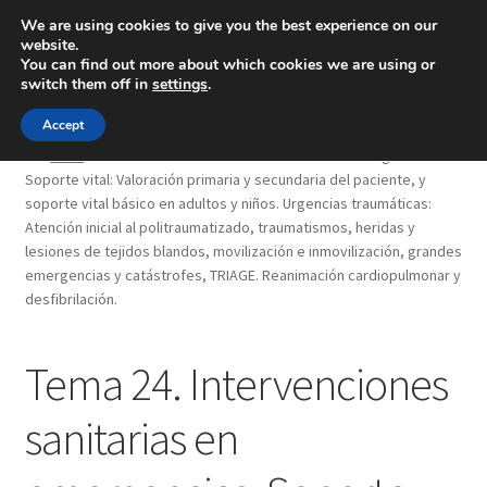
We are using cookies to give you the best experience on our
website.
Menú
You can find out more about which cookies we are using or
switch them off in
settings
.
Inicio
Accept
Inicio
Tema 24. Intervenciones sanitarias en emergencias.
Soporte vital: Valoración primaria y secundaria del paciente, y
Blog
soporte vital básico en adultos y niños. Urgencias traumáticas:
Atención inicial al politraumatizado, traumatismos, heridas y
Ingeniería
lesiones de tejidos blandos, movilización e inmovilización, grandes
emergencias y catástrofes, TRIAGE. Reanimación cardiopulmonar y
Contacto
desfibrilación.
Tema 24. Intervenciones
sanitarias en