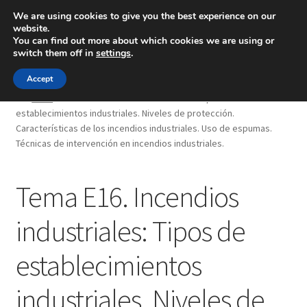
We are using cookies to give you the best experience on our
website.
Menú
You can find out more about which cookies we are using or
switch them off in
settings
.
Inicio
Accept
Inicio
Tema E16. Incendios industriales: Tipos de
establecimientos industriales. Niveles de protección.
Blog
Características de los incendios industriales. Uso de espumas.
Técnicas de intervención en incendios industriales.
Ingeniería
Tema E16. Incendios
Contacto
industriales: Tipos de
establecimientos
industriales. Niveles de