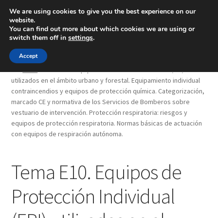
We are using cookies to give you the best experience on our
website.
Menú
You can find out more about which cookies we are using or
switch them off in
settings
.
Inicio
Accept
Inicio
Tema E10. Equipos de Protección Individual (EPI)
utilizados en el ámbito urbano y forestal. Equipamiento individual
Blog
contraincendios y equipos de protección química. Categorización,
marcado CE y normativa de los Servicios de Bomberos sobre
Ingeniería
vestuario de intervención. Protección respiratoria: riesgos y
equipos de protección respiratoria. Normas básicas de actuación
Contacto
con equipos de respiración autónoma.
Tema E10. Equipos de
Protección Individual