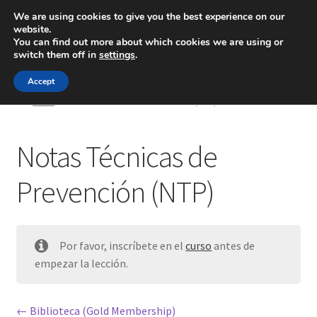
We are using cookies to give you the best experience on our
website.
Menú
You can find out more about which cookies we are using or
switch them off in
settings
.
Inicio
Accept
Inicio
Notas Técnicas de Prevención (NTP)
Blog
Notas Técnicas de
Ingeniería
Prevención (NTP)
Contacto
Por favor, inscríbete en el
curso
antes de
empezar la lección.
Biblioteca (Gold Membership)