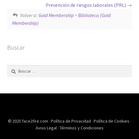
Prevención de riesgos laborales (PRL)
Volver a:
Gold Membership
>
Biblioteca (Gold
Membership)
Buscar
Buscar:
© 2025 face2fire.com ·
Política de Privacidad
·
Política de Cookies
·
Aviso Legal
·
Términos y Condiciones