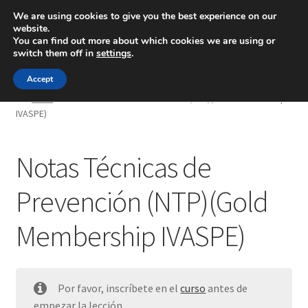
We are using cookies to give you the best experience on our
website.
Menú
You can find out more about which cookies we are using or
switch them off in
settings
.
Inicio
Accept
Inicio
Notas Técnicas de Prevención (NTP)(Gold Membership
IVASPE)
Blog
Ingeniería
Notas Técnicas de
Contacto
Prevención (NTP)(Gold
Membership IVASPE)
Por favor, inscríbete en el
curso
antes de
empezar la lección.