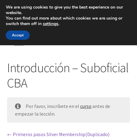
We are using cookies to give you the best experience on our
website.
Menú
You can find out more about which cookies we are using or
switch them off in
settings
.
Inicio
Accept
Inicio
Introducción – Suboficial CBA
Blog
Introducción – Suboficial
Ingeniería
CBA
Contacto
Por favor, inscríbete en el
curso
antes de
empezar la lección.
Primeros pasos Silver Membership(Duplicado)