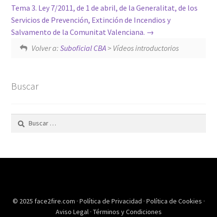
Tema 3. Ley 7/2011, de 1 de abril, de la Generalitat, de los
Servicios de Prevención, Extinción de Incendios y
Salvamento de la Comunitat Valenciana.
Volver a:
Suboficial CBA
> Vídeos introductorios
Buscar
Buscar:
© 2025 face2fire.com ·
Política de Privacidad
·
Política de Cookies
·
Aviso Legal
·
Términos y Condiciones