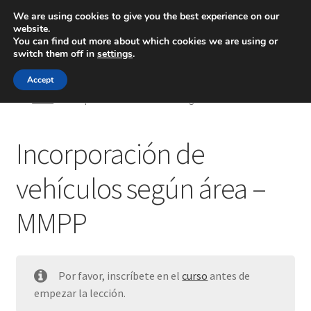
We are using cookies to give you the best experience on our
website.
Menú
You can find out more about which cookies we are using or
switch them off in
settings
.
Inicio
Accept
Inicio
Incorporación de vehículos según área – MMPP
Blog
Incorporación de
Ingeniería
vehículos según área –
Contacto
MMPP
Por favor, inscríbete en el
curso
antes de
empezar la lección.