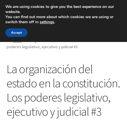
We are using cookies to give you the best experience on our
website.
Menú
You can find out more about which cookies we are using or
switch them off in
settings
.
Inicio
Accept
Inicio
La organización del estado en la constitución. Los
poderes legislativo, ejecutivo y judicial #3
Blog
Ingeniería
La organización del
Contacto
estado en la constitución.
Los poderes legislativo,
ejecutivo y judicial #3