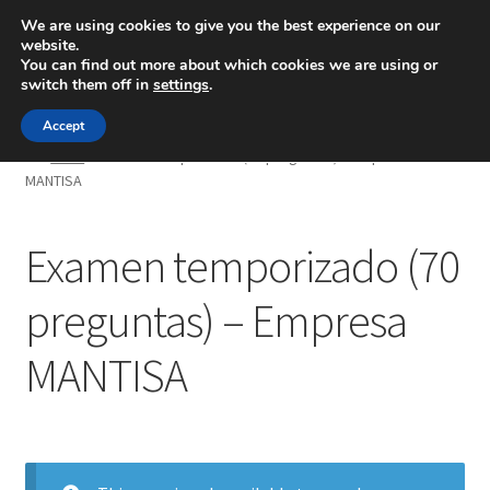
We are using cookies to give you the best experience on our
website.
Menú
You can find out more about which cookies we are using or
switch them off in
settings
.
Inicio
Accept
Inicio
Examen temporizado (70 preguntas) – Empresa
MANTISA
Blog
Ingeniería
Examen temporizado (70
Contacto
preguntas) – Empresa
MANTISA