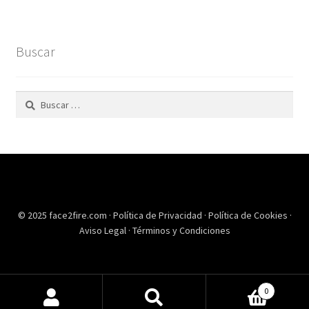
Buscar
Buscar:
© 2025 face2fire.com ·
Política de Privacidad
·
Política de Cookies
·
Aviso Legal
·
Términos y Condiciones
0
Buscar
Buscar