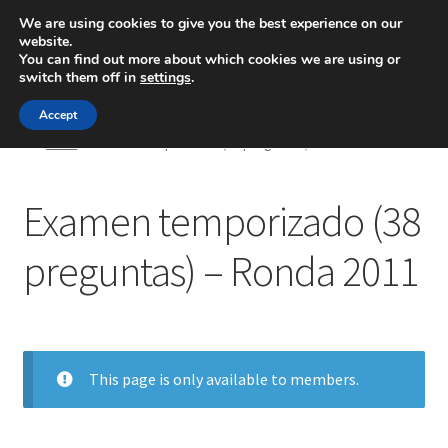
We are using cookies to give you the best experience on our
website.
Menú
You can find out more about which cookies we are using or
switch them off in
settings
.
Inicio
Accept
Inicio
Examen temporizado (38 preguntas) – Ronda 2011
Blog
Examen temporizado (38
Ingeniería
preguntas) – Ronda 2011
Contacto
This page is only available to members.