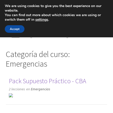
We are using cookies to give you the best experience on our
website.
Menú
You can find out more about which cookies we are using or
switch them off in
settings
.
Inicio
Accept
Inicio
Categorías del curso
Emergencias
Blog
Categoría del curso:
Ingeniería
Emergencias
Contacto
Pack Supuesto Práctico - CBA
2 lecciones
en
Emergencias