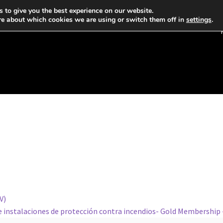
 to give you the best experience on our website.
re about which cookies we are using or switch them off in
settings
.
V)
 instalaciones de protección contra incendios- Gold Membership 