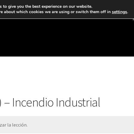
 to give you the best experience on our website.
re about which cookies we are using or switch them off in
settings
.
 – Incendio Industrial
ar la lección.