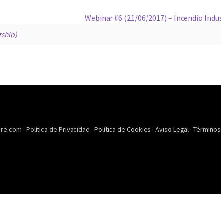
Webinar #6 (21/06/2017) – Incendio Indus
ship)
ire.com ·
Política de Privacidad
·
Política de Cookies
·
Aviso Legal
·
Términos