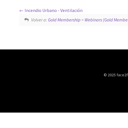
Incendio Urbano - Ventilación
Volver a:
Gold Membership
>
Webinars (Gold Member
© 2025 face2f