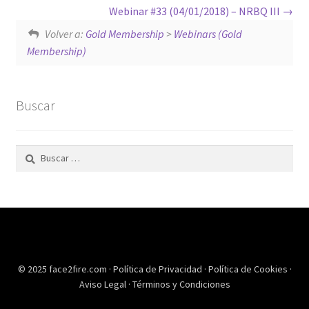
Webinar #33 (04/01/2018) – NRBQ III
Volver a:
Gold Membership
>
Webinars (Gold
Membership)
Buscar
Buscar:
© 2025 face2fire.com ·
Política de Privacidad
·
Política de Cookies
·
Aviso Legal
·
Términos y Condiciones