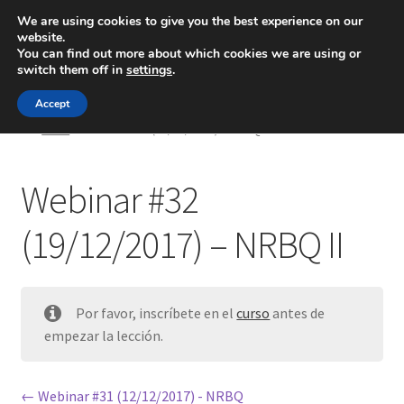
We are using cookies to give you the best experience on our
website.
Menú
You can find out more about which cookies we are using or
switch them off in
settings
.
Inicio
Accept
Inicio
Webinar #32 (19/12/2017) – NRBQ II
Blog
Webinar #32
Ingeniería
(19/12/2017) – NRBQ II
Contacto
Por favor, inscríbete en el
curso
antes de
empezar la lección.
Webinar #31 (12/12/2017) - NRBQ