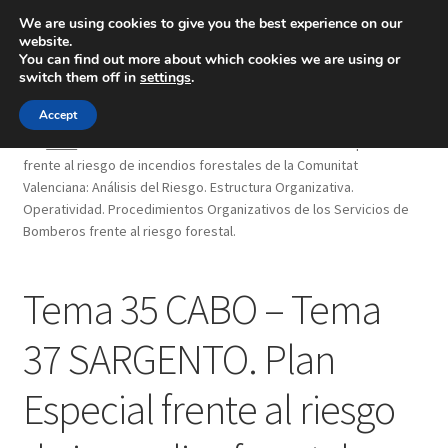
We are using cookies to give you the best experience on our
website.
Menú
You can find out more about which cookies we are using or
switch them off in
settings
.
Inicio
Accept
Inicio
Tema 35 CABO – Tema 37 SARGENTO. Plan Especial
frente al riesgo de incendios forestales de la Comunitat
Blog
Valenciana: Análisis del Riesgo. Estructura Organizativa.
Operatividad. Procedimientos Organizativos de los Servicios de
Ingeniería
Bomberos frente al riesgo forestal.
Contacto
Tema 35 CABO – Tema
37 SARGENTO. Plan
Especial frente al riesgo