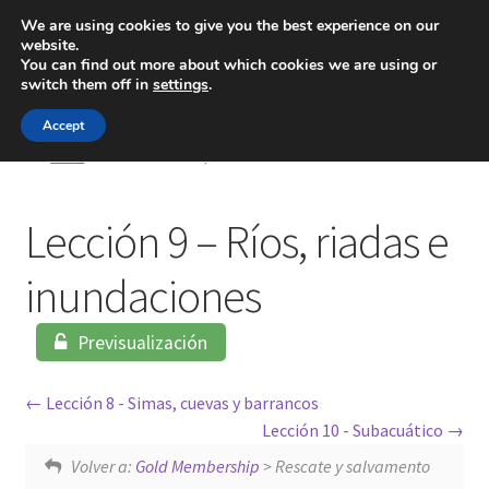
We are using cookies to give you the best experience on our
website.
Menú
You can find out more about which cookies we are using or
switch them off in
settings
.
Inicio
Accept
Inicio
Lección 9 – Ríos, riadas e inundaciones
Blog
Lección 9 – Ríos, riadas e
Ingeniería
inundaciones
Contacto
Previsualización
Lección 8 - Simas, cuevas y barrancos
Lección 10 - Subacuático
Volver a:
Gold Membership
> Rescate y salvamento