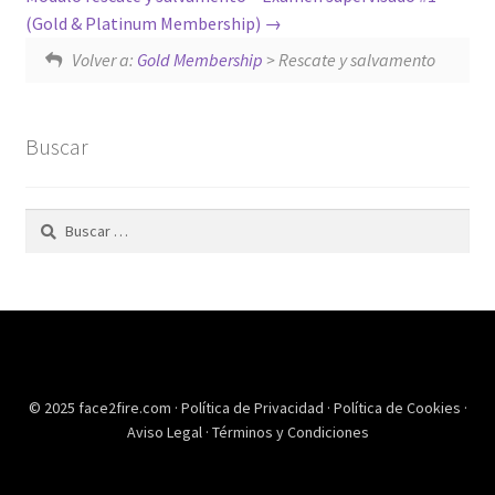
(Gold & Platinum Membership)
Volver a:
Gold Membership
> Rescate y salvamento
Buscar
Buscar:
© 2025 face2fire.com ·
Política de Privacidad
·
Política de Cookies
·
Aviso Legal
·
Términos y Condiciones