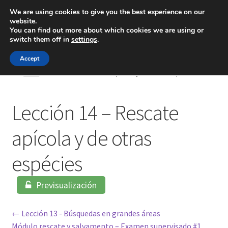
We are using cookies to give you the best experience on our
website.
Menú
You can find out more about which cookies we are using or
switch them off in
settings
.
Inicio
Accept
Inicio
Lección 14 – Rescate apícola y de otras espécies
Blog
Lección 14 – Rescate
Ingeniería
apícola y de otras
Contacto
espécies
Previsualización
Lección 13 - Búsquedas en grandes áreas
Módulo rescate y salvamento – Examen supervisado #1