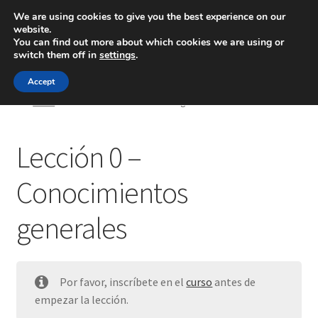
We are using cookies to give you the best experience on our
website.
Menú
You can find out more about which cookies we are using or
switch them off in
settings
.
Inicio
Accept
Inicio
Lección 0 – Conocimientos generales
Blog
Lección 0 –
Ingeniería
Conocimientos
Contacto
generales
Por favor, inscríbete en el
curso
antes de
empezar la lección.