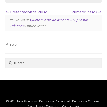
Presentación del curso
Primeros pasos
Volver a:
Ayuntamiento de Alicante – Supuestos
Prácticos
> Introducción
Buscar
Buscar:
© 2025 face2fire.com ·
Política de Privacidad
·
Política de Cookies
·
Aviso Legal
·
Términos y Condiciones