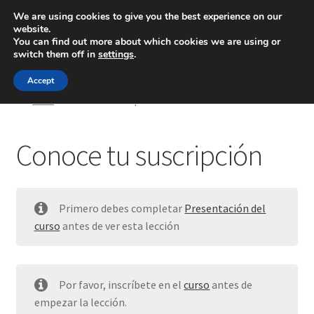
We are using cookies to give you the best experience on our
website.
Menú
You can find out more about which cookies we are using or
switch them off in
settings
.
Inicio
Accept
Inicio
Conoce tu suscripción
Blog
Conoce tu suscripción
Ingeniería
Contacto
Primero debes completar
Presentación del
curso
antes de ver esta lección
Por favor, inscríbete en el
curso
antes de
empezar la lección.