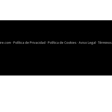
ire.com ·
Política de Privacidad
·
Política de Cookies
·
Aviso Legal
·
Términos