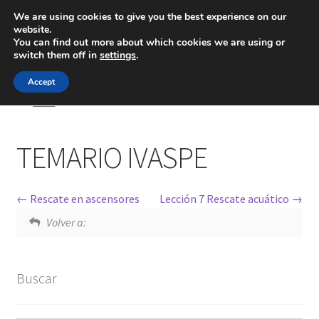
We are using cookies to give you the best experience on our
website.
Menú
You can find out more about which cookies we are using or
switch them off in
settings
.
Inicio
Accept
Inicio
Módulos
TEMARIO IVASPE
Blog
TEMARIO IVASPE
Ingeniería
Contacto
Rescate en ascensores
Lección 7 Rescate acuático
Volver a:
Buscar